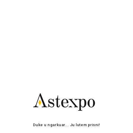
Regjistrohu
Hyrje
Hyr
Email / Emri i
përdoruesit
Fjalëkalimi
Qëndro i lidhur
HYR
RIKUPERO FJALËKALIMIN
Duke u ngarkuar... Ju lutem prisni!