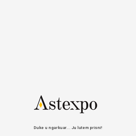
Regjistrohu
Hyrje
Hyr
Email / Emri i
përdoruesit
Fjalëkalimi
Qëndro i lidhur
HYR
RIKUPERO FJALËKALIMIN
Duke u ngarkuar... Ju lutem prisni!