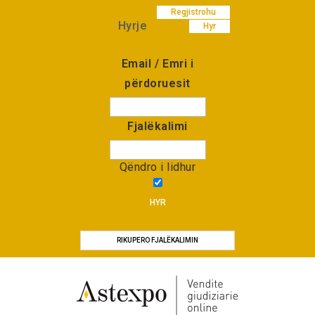
Regjistrohu
Hyrje
Hyr
Email / Emri i
përdoruesit
Fjalëkalimi
Qëndro i lidhur
HYR
RIKUPERO FJALËKALIMIN