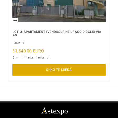
LOTI 3: APARTAMENT I VENDOSUR NË URAGO D OGLIO VIA
AN
Sasia:
1
33,540.00 EURO
Çmimi fillestar i ankandit
LOT NUK ËSHTË DHËNË
SHKO TE SKEDA