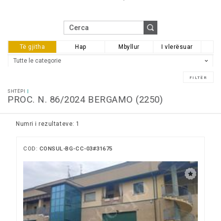
Të gjitha
Hap
Mbyllur
I vlerësuar
SHTËPI
PROC. N. 86/2024 BERGAMO (2250)
Numri i rezultateve: 1
COD:
CONSUL-BG-CC-03#31675