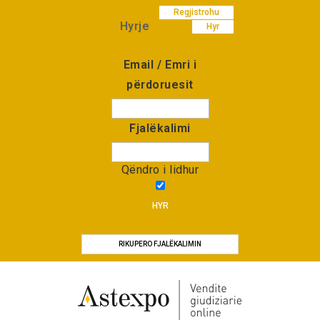
Regjistrohu
Hyrje
Hyr
Email / Emri i
përdoruesit
Fjalëkalimi
Qëndro i lidhur
HYR
RIKUPERO FJALËKALIMIN