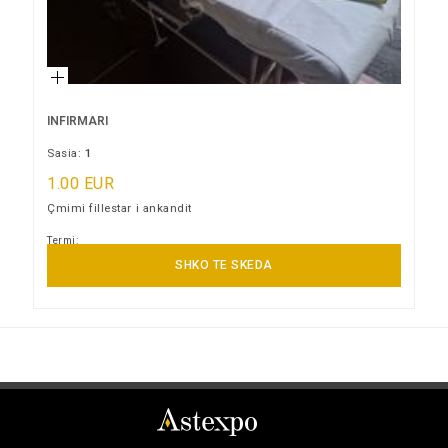
INFIRMARI
Sasia:
1
1.00 EUR
Çmimi fillestar i ankandit
Termi:
10/09/2026 15:00:00
SHKO TE SKEDA