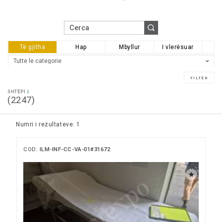
Të gjitha
Hap
Mbyllur
I vlerësuar
SHTËPI
(2247)
Numri i rezultateve: 1
COD:
ILM-INF-CC-VA-01#31672