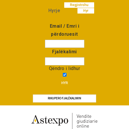
Regjistrohu
Hyrje
Hyr
Email / Emri i
përdoruesit
Fjalëkalimi
Qëndro i lidhur
HYR
RIKUPERO FJALËKALIMIN