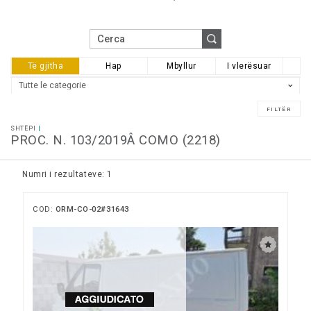
Të gjitha
Hap
Mbyllur
I vlerësuar
SHTËPI
PROC. N. 103/2019Â COMO (2218)
Numri i rezultateve: 1
COD:
ORM-CO-02#31643