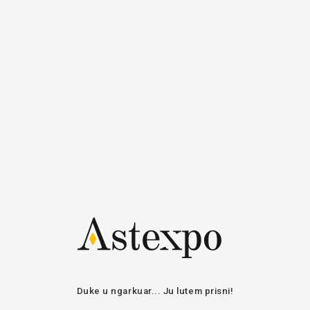
Regjistrohu
Hyrje
Hyr
Email / Emri i
përdoruesit
Fjalëkalimi
Qëndro i lidhur
HYR
RIKUPERO FJALËKALIMIN
Duke u ngarkuar... Ju lutem prisni!