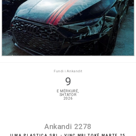
Fundi i Ankandit
9
E MËRKURË,
SHTATOR
2026
Ankandi 2278
ILMA PLASTICA SRL - VINÇ MBI TOKË MARTE 25