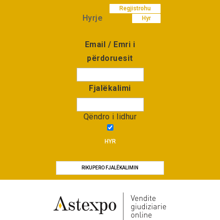
Regjistrohu
Hyrje
Hyr
Email / Emri i
përdoruesit
Fjalëkalimi
Qëndro i lidhur
HYR
RIKUPERO FJALËKALIMIN