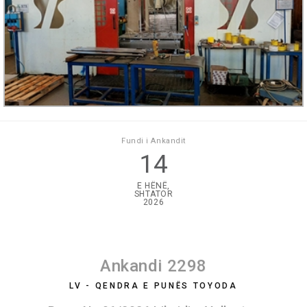
Fundi i Ankandit
14
E HËNË,
SHTATOR
2026
Ankandi 2298
LV - QENDRA E PUNËS TOYODA